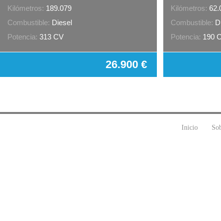
Kilómetros:
189.079
Kilómetros:
62.
Combustible:
Diesel
Combustible:
D
Potencia:
313 CV
Potencia:
190 
26.900 €
Inicio
Sob