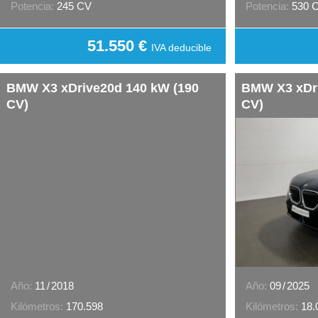
Potencia:
245 CV
Potencia:
530 
51.550 €
IVA deducible
BMW X3 xDrive20d 140 kW (190
BMW X3 xDri
CV)
CV)
Año:
11
/
2018
Año:
09
/
2025
Kilómetros:
170.598
Kilómetros:
18.