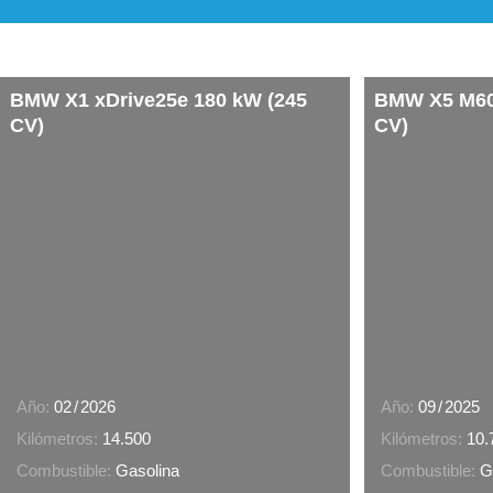
BMW X1 xDrive25e 180 kW (245
BMW X5 M60i
CV)
CV)
Año:
02
/
2026
Año:
09
/
2025
Kilómetros:
14.500
Kilómetros:
10.
Combustible:
Gasolina
Combustible:
G